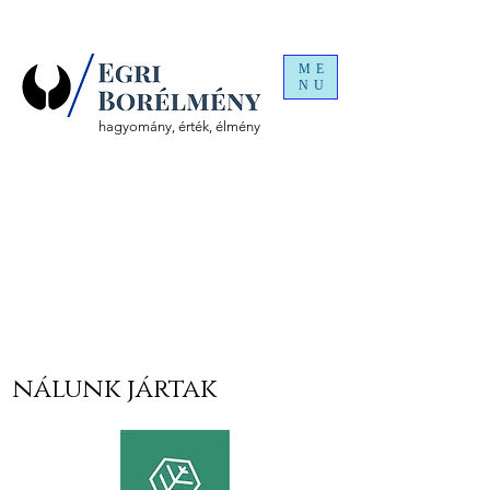
ME
NU
hagyomány, érték, élmény
nálunk jártak