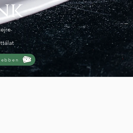
nk
tejre
ttálat
sebben