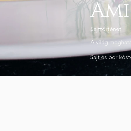
Ami
Sajttörténet
A világ meghatá
Sajt és bor kós