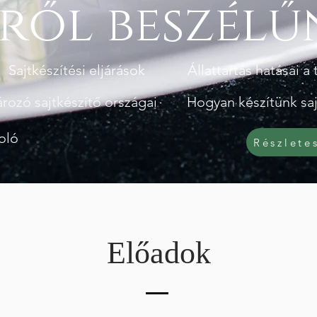
ről beszélű
Sajtkészítési eljárások
Állattartás hatásai a 
rozó sajtkészítő országai
Hogyan készítünk saj
toló
Részlete
Előadok