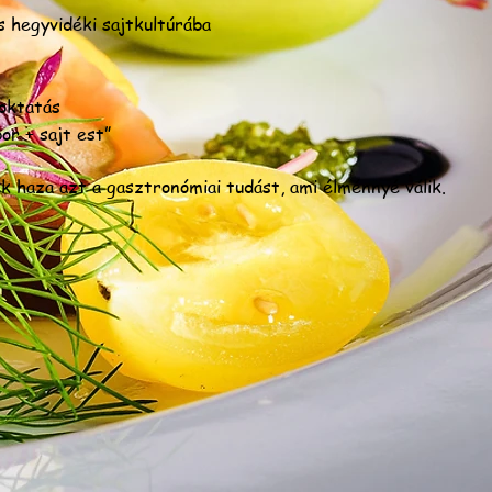
s hegyvidéki sajtkultúrába
 oktatás
r + sajt est”
k haza azt a gasztronómiai tudást, ami élménnyé válik.