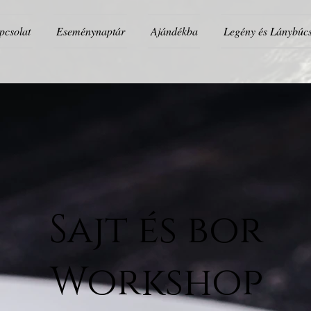
pcsolat
Eseménynaptár
Ajándékba
Legény és Lánybúc
Sajt és bor
Workshop