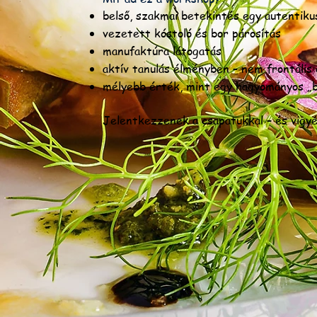
belső, szakmai betekintés egy autentiku
vezetett kóstoló és bor párosítás
manufaktúra látogatás
aktív tanulás élményben – nem frontális
mélyebb érték, mint egy hagyományos „bo
Jelentkezzenek a csapatukkal – és vigyé