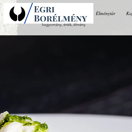
Élménytár
Ka
hagyomány, érték, élmény