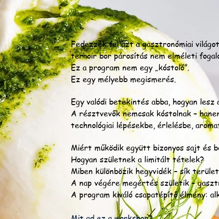
Fedezzék fel azt a gasztronómiai világot
terroir bor párosítás nem elméleti foga
Ez a program nem egy „kóstoló”.
Ez egy mélyebb megismerés.
Egy valódi betekintés abba, hogyan lesz 
A résztvevők nemcsak kóstolnak – hanem
technológiai lépésekbe, érlelésbe, aroma
Miért működik együtt bizonyos sajt és b
Hogyan születnek a limitált tételek?
Miben különbözik hegyvidék – sík terület
A nap végére megértés születik – gasztr
A program kiváló csapatépítő élmény: al
Mit ad ez a workshop?