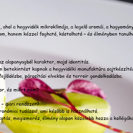
, ahol a hegyvidék mikroklímája, a legelő aromái, a hagyomány
lom, hanem kézzel fogható, kóstolható – és élményben tanulh
az alapanyagból karakter, majd identitás.
 betekintést kapnak a hegyvidéki manufaktúra sajtkészíté
fejlődésbe, párosítási elvekbe és terroir gondolkodásba.
or, és miért nem?
 – ipari rendszer?
onómiai tudással, ami később is használható.
kotás, megismerés, élmény alapon közelebb hozza a kollégáka