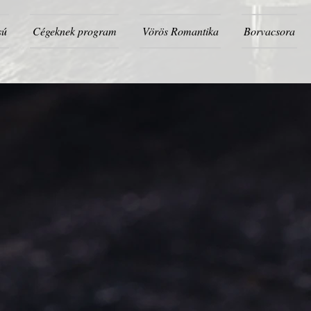
sú
Cégeknek program
Vörös Romantika
Borvacsora