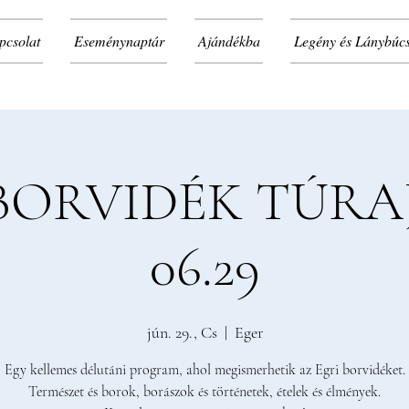
pcsolat
Eseménynaptár
Ajándékba
Legény és Lánybúc
 BORVIDÉK TÚRA
06.29
jún. 29., Cs
  |  
Eger
Egy kellemes délutáni program, ahol megismerhetik az Egri borvidéket.
Természet és borok, borászok és történetek, ételek és élmények.