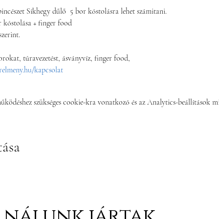
incészet Síkhegy dűlő  5 bor kóstolásra lehet számitani.
 kóstolása + finger food
zerint.  
orokat, túravezetést, ásványvíz, finger food, 
relmeny.hu/kapcsolat
működéshez szükséges cookie-kra vonatkozó és az Analytics-beállítások mi
tása
nálunk jártak