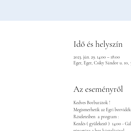
Idő és helyszín
2023. jún. 29. 14:00 – 18:00
Eger, Eger, Csiky Sándor u. 10
Az eseményről
Kedves Borbarátok ! 
Megismerhetik az Egri borvidéke
Részleteiben  a program : 
Kezdés ( gyülekező )  14:00 - Gá
pincetúra 3 bor kóstolásával.