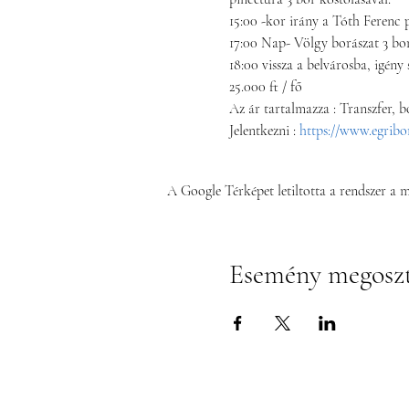
15:00 -kor irány a Tóth Ferenc p
17:00 Nap- Völgy borászat 3 bor
18:00 vissza a belvárosba, igény s
25.000 ft / fő
Az ár tartalmazza : Transzfer, b
Jelentkezni :
 https://www.egribo
A Google Térképet letiltotta a rendszer a 
Esemény megosz