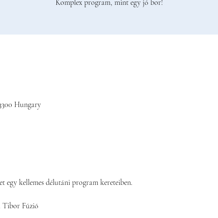
Komplex program, mint egy jó bor!
, 3300 Hungary
t egy kellemes délutáni program kereteiben. 
l Tibor Fúzió