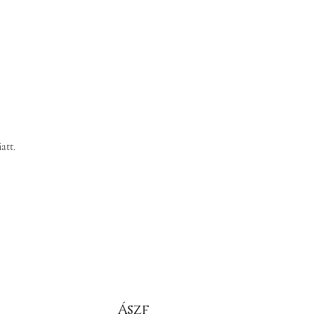
att.
Ászf