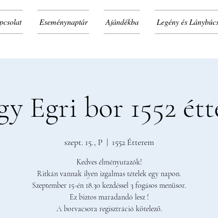
pcsolat
Eseménynaptár
Ajándékba
Legény és Lánybúc
y Egri bor 1552 ét
szept. 15., P
  |  
1552 Étterem
Kedves élményutazók!
Ritkán vannak ilyen izgalmas tételek egy napon.
Szeptember 15-én 18.30 kezdéssel 3 fogásos menüsor.
Ez biztos maradandó lesz !
A borvacsora regisztráció kötelező.