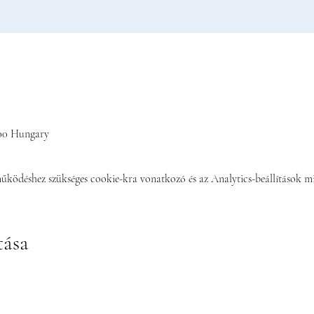
300 Hungary
működéshez szükséges cookie-kra vonatkozó és az Analytics-beállítások mi
tása