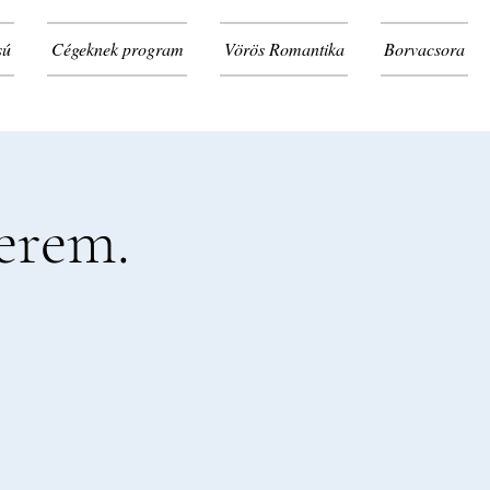
sú
Cégeknek program
Vörös Romantika
Borvacsora
terem.