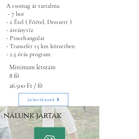
A csomag ár tartalma:
- 7 bor
- 2 Étel ( Főétel, Desszert )
- ásványvíz
- Pincehangulat
- Transzfer 15 km körzetben
- 2,5 órás program
Minimum létszám
8 fő
26.500 Ft / fő
Jelentkezek
nálunk jártak