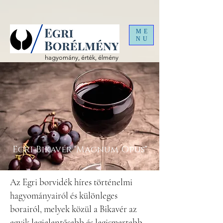
ME
NU
hagyomány, érték, élmény
Egri Bikavér "Magnum Opus"
Az Egri borvidék híres történelmi
hagyományairól és különleges
borairól, melyek közül a Bikavér az
egyik legjelentősebb és legismertebb.