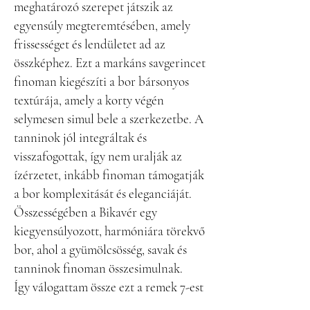
meghatározó szerepet játszik az
egyensúly megteremtésében, amely
frissességet és lendületet ad az
összképhez. Ezt a markáns savgerincet
finoman kiegészíti a bor bársonyos
textúrája, amely a korty végén
selymesen simul bele a szerkezetbe. A
tanninok jól integráltak és
visszafogottak, így nem uralják az
ízérzetet, inkább finoman támogatják
a bor komplexitását és eleganciáját.
Összességében a Bikavér egy
kiegyensúlyozott, harmóniára törekvő
bor, ahol a gyümölcsösség, savak és
tanninok finoman összesimulnak.
Így válogattam össze ezt a remek 7-est