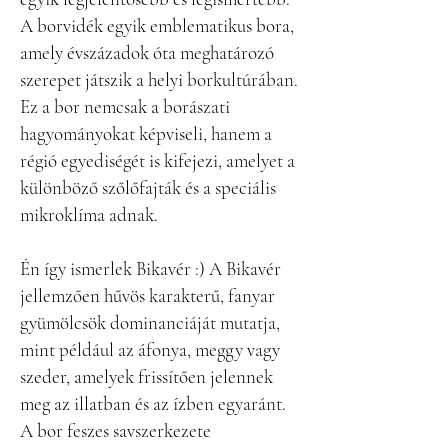
A borvidék egyik emblematikus bora,
amely évszázadok óta meghatározó
szerepet játszik a helyi borkultúrában.
Ez a bor nemcsak a borászati
hagyományokat képviseli, hanem a
régió egyediségét is kifejezi, amelyet a
különböző szőlőfajták és a speciális
mikroklíma adnak.
Én így ismerlek Bikavér :) A Bikavér
jellemzően hűvös karakterű, fanyar
gyümölcsök dominanciáját mutatja,
mint például az áfonya, meggy vagy
szeder, amelyek frissítően jelennek
meg az illatban és az ízben egyaránt.
A bor feszes savszerkezete