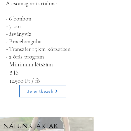
A csomag ár tartalma:
- 6 bonbon
- 7 bor
- ásványvíz
- Pincehangulat
- Transzfer 15 km körzetben
- 2 órás program
Minimum létszám
8 fő
12.500 Ft / fő
Jelentkezek
nálunk jártak