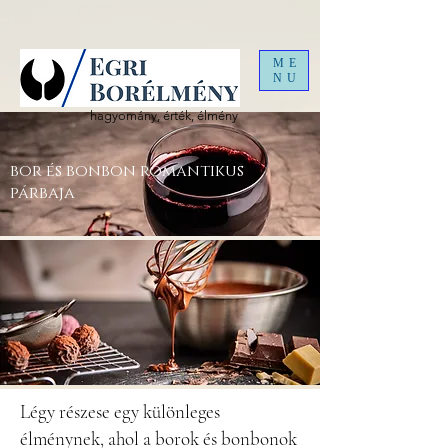
ME
NU
hagyomány, érték, élmény
bor és bonbon romantikus
párbaja
Légy részese egy különleges
élménynek, ahol a borok és bonbonok