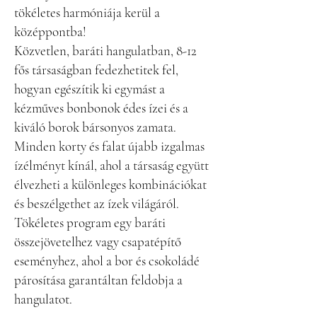
tökéletes harmóniája kerül a
középpontba!
Közvetlen, baráti hangulatban, 8-12
fős társaságban fedezhetitek fel,
hogyan egészítik ki egymást a
kézműves bonbonok édes ízei és a
kiváló borok bársonyos zamata.
Minden korty és falat újabb izgalmas
ízélményt kínál, ahol a társaság együtt
élvezheti a különleges kombinációkat
és beszélgethet az ízek világáról.
Tökéletes program egy baráti
összejövetelhez vagy csapatépítő
eseményhez, ahol a bor és csokoládé
párosítása garantáltan feldobja a
hangulatot.