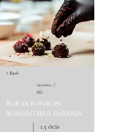
< Back
120.000.- /
8fő
Bor és bonbon
romantikus párbaja
1.5 órás