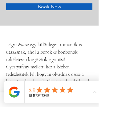
Book Now
Légy részese egy különleges, romantikus 
utazásnak, ahol a borok és bonbonok 
tökéletesen kiegészítik egymást!
Gyertyafény mellett, kéz a kézben 
fedezhetitek fel, hogyan olvadnak össze a 
kézműves bonbonok édes ízei a kiváló borok 
bársonyos zamatával. Minden egyes korty és 
falat újabb fejezetet nyit meg ebben az 
ízélményekkel teli történetben, ahol az 
érzékeké a főszerep.
Tökéletes program egy romantikus estéhez 
vagy különleges ajándékként annak, akit 
igazán szeretsz. Engedd, hogy a bor és 