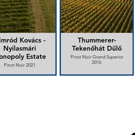
imród Kovács -
Thummerer-
Nyilasmári
Tekenőhát Dűlő
onopoly Estate
Pinot Noir Grand Superior
2016
Pinot Noir 2021