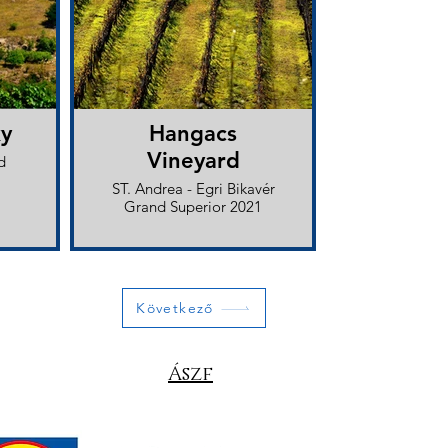
ky
Hangacs
Vineyard
d
ST. Andrea - Egri Bikavér
Grand Superior 2021
Következő
Ászf